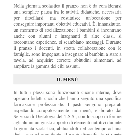
Nella giornata scolastica il pranzo non è da considerarsi
una semplice pausa fra le attività didattiche, necessaria
per rifocillarsi, ma costituisce un’occasione per
conseguire importanti obiettivi educativi. È, innanzitutto,
un momento di socializzazione: i bambini si incontrano
anche con alunni e insegnanti di altre classi, si
raccontano esperienze, si scambiano messaggi. Durante
il pranzo i docenti, in stretta collaborazione con le
famiglie, sono impegnati a insegnare ai bambini a stare a
tavola, ad acquisire corrette abitudini alimentari, ad
ampliare la gamma dei cibi assunti.
IL MENÙ
In tutti i plessi sono funzionanti cucine interne, dove
operano bidelli cuochi che hanno seguito una specifica
formazione professionale. I pasti vengono preparati
rispettando scrupolosamente un menù, elaborato dal
Servizio di Dietologia dell’I.S.S., con lo scopo di fornire
agli alunni un giusto apporto di elementi nutritivi durante
la giornata scolastica, abituandoli nel contempo ad una
dieta sana ed equilibrata. Il menù diversificato si ripete