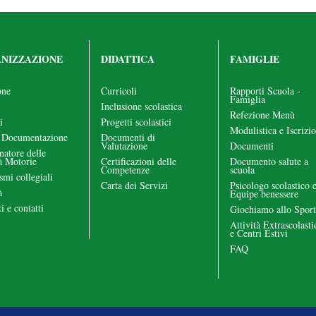
NIZZAZIONE
DIDATTICA
FAMIGLIE
one
Curricoli
Rapporti Scuola -
Famiglia
Inclusione scolastica
Refezione Menù
i
Progetti scolastici
Modulistica e Iscrizio
 Documentazione
Documenti di
Valutazione
Documenti
natore delle
tà Motorie
Certificazioni delle
Documento salute a
Competenze
scuola
smi collegiali
Carta dei Servizi
Psicologo scolastico 
à
Equipe benessere
i e contatti
Giochiamo allo Sport
Attività Extrascolasti
e Centri Estivi
FAQ