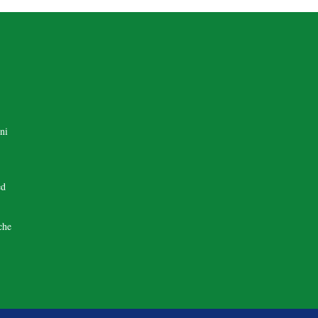
ni
ed
che